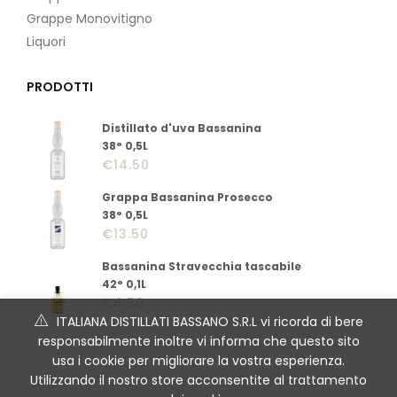
Grappe Monovitigno
Liquori
PRODOTTI
Distillato d'uva Bassanina
38° 0,5L
€
14.50
Grappa Bassanina Prosecco
38° 0,5L
€
13.50
Bassanina Stravecchia tascabile
42° 0,1L
€
4.50
ITALIANA DISTILLATI BASSANO S.R.L vi ricorda di bere
responsabilmente inoltre vi informa che questo sito
usa i cookie per migliorare la vostra esperienza.
Utilizzando il nostro store acconsentite al trattamento