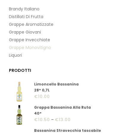
Brandy Italiano
Distillati Di Frutta
Grappe Aromatizzate
Grappe Giovani
Grappe Invecchiate
Grappe Monovitigno
Liquori
PRODOTTI
Limoncello Bassanina
28° 0,7L
€
10.00
Grappa Bassanina Alla Ruta
40°
€
10.50
–
€
13.00
Bassanina Stravecchia tascabile