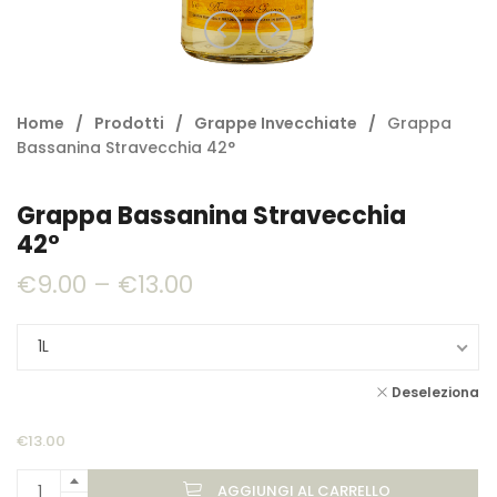
Home
/
Prodotti
/
Grappe Invecchiate
/
Grappa
Bassanina Stravecchia 42°
Grappa Bassanina Stravecchia
42°
€
9.00
–
€
13.00
1L
Deseleziona
€
13.00
AGGIUNGI AL CARRELLO